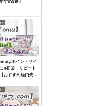
すすめ9選】
案件
Temuはポイントサイ
に‼初回・リピート
【おすすめ経由先・
案件