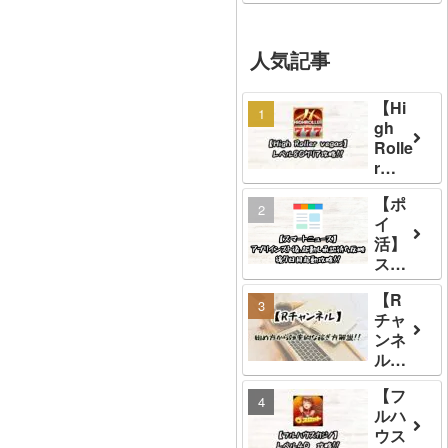
手詰
ード
実際
み）
の使
に獲
】ス
い方
得で
人気記事
テー
完全
きる
ジ
ガイ
ポイ
500
【Hi
ド!!
ント
攻
gh
お得
を検
略！
Rolle
な活
証！
おす
r
用法
すめ
Vega
と注
【ポ
の攻
s】
意点
イ
略法
レベ
を徹
活】
と経
ル80
底解
スマ
由先
クリ
説
ート
をご
ア攻
【R
ニュ
紹介
略!立
チャ
ース
ち回
ンネ
は7
り方
ル】
日目
とお
ほっ
起動
すす
【フ
たら
だけ
め機
ルハ
かし
の優
種
ウス
楽天
良案
【ポ