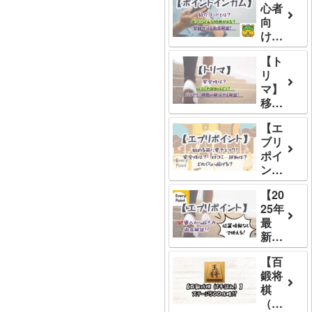
心者
向
け】
ポイ
【ト
ント
リ
イン
マ】
カム
移動
は紹
で稼
介コ
【エ
ぐ鉄
ード
ブリ
板ア
経由
ポイ
プ
が断
ン
リ！
然お
ト】
安全
得！
【20
安全
性や
登録
25年
性
口コ
方法
最
は？
ミ・
や特
新】
怪し
評判
典を
エブ
い口
まと
徹底
【百
リポ
コミ·
め
解説
鍛将
イン
評判
棋
ト招
はな
（1
待コ
い？