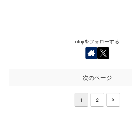
otojiをフォローする
次のページ
次
1
2
へ