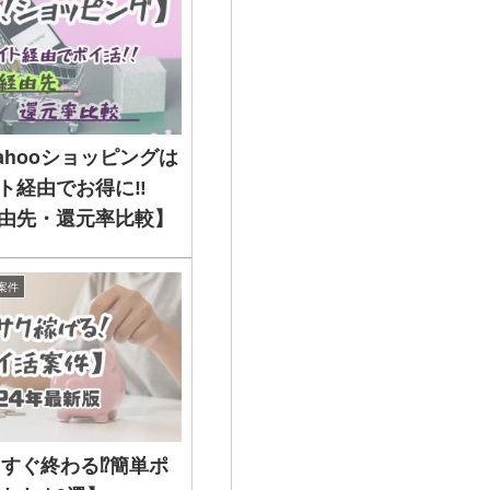
Yahooショッピングは
ト経由でお得に‼
由先・還元率比較】
案件
】すぐ終わる⁉簡単ポ