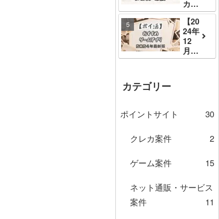
カジ
ポイ
件!注
イ
ノ】
活！
意点
活】
【20
レベ
初心
や更
24年
ル40
者で
にお
12
攻
も稼
得な
月】
略‼
げる
活用
ポイ
簡単
方法
方法
活で
1日
を徹
を解
稼
達成
底解
カテゴリー
説し
ぐ！
手順
説
ます
おす
＆報
すめ
酬比
ポイントサイト
30
ゲー
較
ムア
【ポ
クレカ案件
2
プリ
イ
まと
活】
め
ゲーム案件
15
【初
心者
ネット通販・サービス
向け
案件
案件
11
も掲
載】