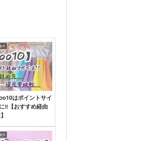
案件
Qoo10はポイントサイ
に‼【おすすめ経由
較】
案件