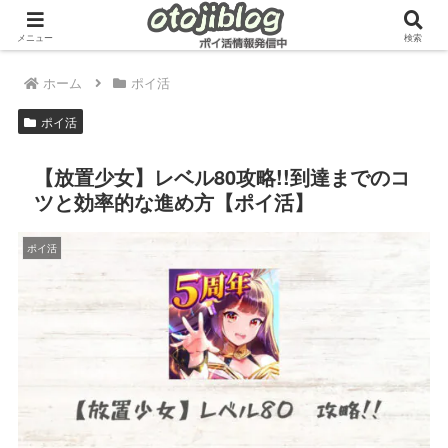
メニュー
検索
ホーム
ポイ活
ポイ活
【放置少女】レベル80攻略!!到達までのコ
ツと効率的な進め方【ポイ活】
ポイ活