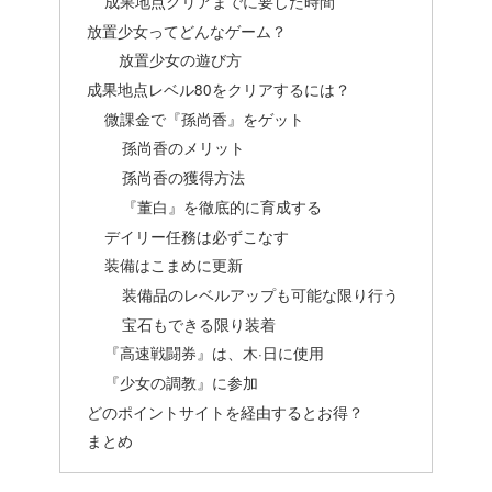
成果地点クリアまでに要した時間
放置少女ってどんなゲーム？
放置少女の遊び方
成果地点レベル80をクリアするには？
微課金で『孫尚香』をゲット
孫尚香のメリット
孫尚香の獲得方法
『董白』を徹底的に育成する
デイリー任務は必ずこなす
装備はこまめに更新
装備品のレベルアップも可能な限り行う
宝石もできる限り装着
『高速戦闘券』は、木·日に使用
『少女の調教』に参加
どのポイントサイトを経由するとお得？
まとめ